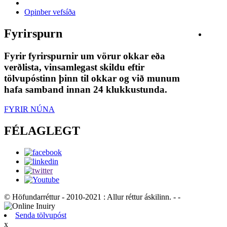
Opinber vefsíða
Fyrirspurn
Fyrir fyrirspurnir um vörur okkar eða
verðlista, vinsamlegast skildu eftir
tölvupóstinn þinn til okkar og við munum
hafa samband innan 24 klukkustunda.
FYRIR NÚNA
FÉLAGLEGT
© Höfundarréttur - 2010-2021 : Allur réttur áskilinn. - -
Senda tölvupóst
x