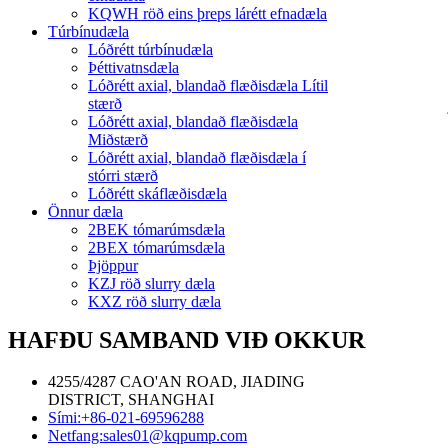
KQWH röð eins þreps lárétt efnadæla
Túrbínudæla
Lóðrétt túrbínudæla
Þéttivatnsdæla
Lóðrétt axial, blandað flæðisdæla Lítil
stærð
Lóðrétt axial, blandað flæðisdæla
Miðstærð
Lóðrétt axial, blandað flæðisdæla í
stórri stærð
Lóðrétt skáflæðisdæla
Önnur dæla
2BEK tómarúmsdæla
2BEX tómarúmsdæla
Þjöppur
KZJ röð slurry dæla
KXZ röð slurry dæla
HAFÐU SAMBAND VIÐ OKKUR
4255/4287 CAO'AN ROAD, JIADING
DISTRICT, SHANGHAI
Sími:
+86-021-69596288
Netfang:
sales01@kqpump.com