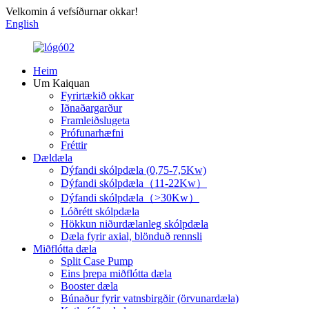
Velkomin á vefsíðurnar okkar!
English
Heim
Um Kaiquan
Fyrirtækið okkar
Iðnaðargarður
Framleiðslugeta
Prófunarhæfni
Fréttir
Dældæla
Dýfandi skólpdæla (0,75-7,5Kw)
Dýfandi skólpdæla（11-22Kw）
Dýfandi skólpdæla（>30Kw）
Lóðrétt skólpdæla
Hökkun niðurdælanleg skólpdæla
Dæla fyrir axial, blönduð rennsli
Miðflótta dæla
Split Case Pump
Eins þrepa miðflótta dæla
Booster dæla
Búnaður fyrir vatnsbirgðir (örvunardæla)