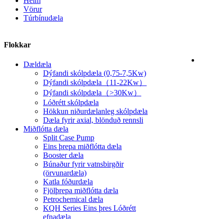
Heim
Vörur
Túrbínudæla
Flokkar
Dældæla
Dýfandi skólpdæla (0,75-7,5Kw)
Dýfandi skólpdæla（11-22Kw）
Dýfandi skólpdæla（>30Kw）
Lóðrétt skólpdæla
Hökkun niðurdælanleg skólpdæla
Dæla fyrir axial, blönduð rennsli
Miðflótta dæla
Split Case Pump
Eins þrepa miðflótta dæla
Booster dæla
Búnaður fyrir vatnsbirgðir
(örvunardæla)
Katla fóðurdæla
Fjölþrepa miðflótta dæla
Petrochemical dæla
KQH Series Eins þres Lóðrétt
efnadæla