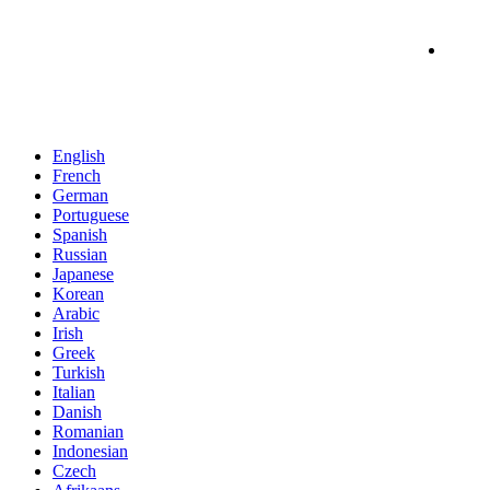
English
French
German
Portuguese
Spanish
Russian
Japanese
Korean
Arabic
Irish
Greek
Turkish
Italian
Danish
Romanian
Indonesian
Czech