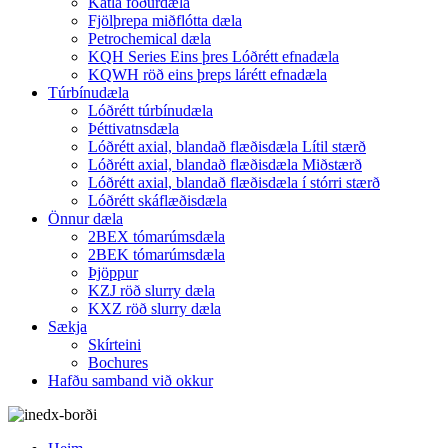
Katla fóðurdæla
Fjölþrepa miðflótta dæla
Petrochemical dæla
KQH Series Eins þres Lóðrétt efnadæla
KQWH röð eins þreps lárétt efnadæla
Túrbínudæla
Lóðrétt túrbínudæla
Þéttivatnsdæla
Lóðrétt axial, blandað flæðisdæla Lítil stærð
Lóðrétt axial, blandað flæðisdæla Miðstærð
Lóðrétt axial, blandað flæðisdæla í stórri stærð
Lóðrétt skáflæðisdæla
Önnur dæla
2BEX tómarúmsdæla
2BEK tómarúmsdæla
Þjöppur
KZJ röð slurry dæla
KXZ röð slurry dæla
Sækja
Skírteini
Bochures
Hafðu samband við okkur