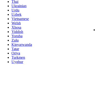
Thai
Ukrainian
Urdu
Uzbek
Vietnamese
Welsh
Xhosa
Yiddish
Yoruba
Zulu
Kinyarwanda
Tatar
Oriya
Turkmen
Uyghur